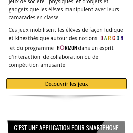
jeux de société 'physiques' et d
'
objets et
gadgets
que les élèves
manipule
nt
avec leurs
camarades
en classe
.
Ces jeux
mobilisent les élèves de façon ludique
D
I
A
I
R
I
C
I
O
I
N
et kinesthésique autour des notions
O
H
RIZON
et du programme
dans un esprit
d'interaction, de collaboration ou de
compétition amusante
.
Découvrir les jeux