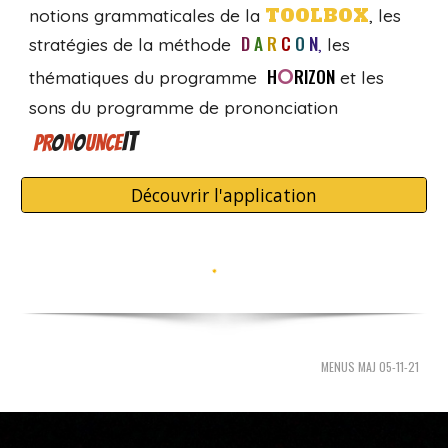
TOOLBOX
notions grammaticales de la
,
les
D
I
A
I
R
I
C
I
O
I
N
stratégies de la
méthode
,
les
O
H
RIZON
thématiques
du programme
et les
sons du programme
de prononciation
IT
PR
O
N
O
UNCE
Découvrir l'application
MENUS MAJ 05-11-21