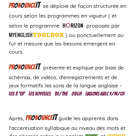
IT
PR
O
N
O
UNCE
se déploie de façon structurée en
cours selon les programmes en vigueur ( et
O
H
RIZON
selon le programme
proposés par
MYENGLISH
TOOLBOX
)
ou ponctuellement au
fur et mesure que les besoins émergent en
cours.
IT
PR
O
N
O
UNCE
présente et explique
par biais
de
sch
é
mas, de vidéos
, d'
enregistrements et de
jeu
x formatifs
les sons de la langue anglaise -
LES 3 'ED' LES VOYELLES TH/THE OUGH LIASONS AVEC
Y/W/CH
IT
PR
O
N
O
UNCE
Après,
guide les apprentis dans
l'accentuation syllabique au niveau des mots et