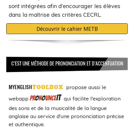
sont
int
é
grées afin d
'encourager les élèves
dans la maîtrise des critères CECRL
.
Découvrir le cahier METB
MYENGLISH
TOOLBOX
propose aussi le
IT
PR
O
N
O
UNCE
webapp
qui facilite l'exploration
des sons et de la musicalité de la langue
anglaise au service d'une prononciation précise
et authentique.