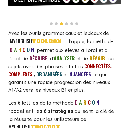
Avec les outils grammaticaux et lexicaux de
MYENGLISH
TOOLBOX
à l'appui, la mé
thode
D
I
A
I
R
I
C
I
O
I
N
permet aux élèves à l'oral et à
DÉCRIRE
ANALYSER
RÉAGIR
l'écrit de
, d'
et de
aux
CONNECTÉES
,
sujets avec des phrases à la fois
COMPLEXES
ORGANISÉES
NUANCÉES
,
et
ce qui
garantit une rapide progression des n
iveaux
A1/A2 vers les niveaux B1 et plus.
D
I
A
I
R
I
C
I
O
I
N
Les
6 lettres
de la méthode
rappellent les
6 stratégies
qui sont la clé de
la réussite pour les utilisateurs de
MYENGLISH
.
TOOLBOX