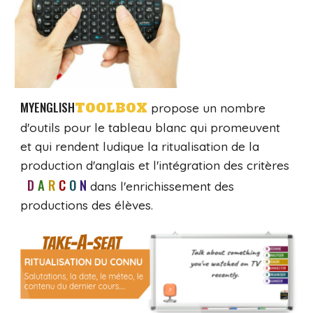
MYENGLISH
TOOLBOX
propose un nombre
d'outils pour le tableau blanc qui promeuvent
et qui rendent ludique la ritualisation de la
production d'anglais et l'intégration des critères
D
I
A
I
R
I
C
I
O
I
N
dans l'enrichissement des
productions des élèves
.