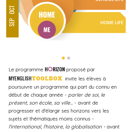
O
H
RIZON
Le programme
proposé par
MYENGLISH
TOOLBOX
invite les élèves à
poursuivre un p
rogramme qui
part du connu e
n
début de chaque année -
parler de soi
, le
présent, son école, sa ville
...
-
avant
de
progresser et d'élargir
ses horizons vers les
sujets et t
hématiques moins
connus
-
l'international, l'histoire, la globalisation
-
avant