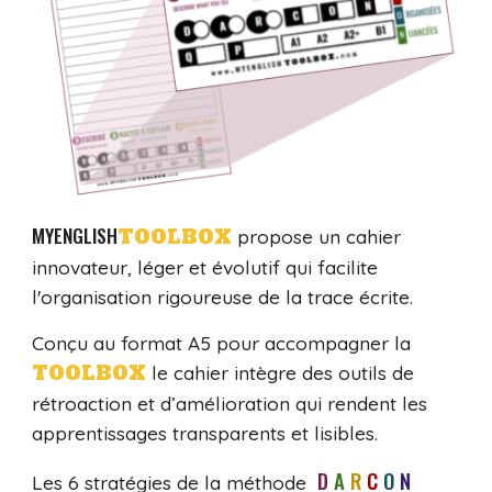
MYENGLISH
TOOLBOX
propose un cahier
innovateur, léger et évolutif qui facilite
l'organisation rigoureuse de la trace écrite.
Conçu au
format A5
pour accompagner la
TOOLBOX
le
cahier intègre des outils de
rétroaction et d’amélioration qui rendent les
apprentissages transparents et lisibles.
D
I
A
I
R
I
C
I
O
I
N
Les
6 stratégies
de
la méthode