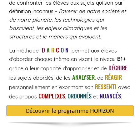
de confronter les élèves aux sujets qui son par
définition inconnus -
l'avenir de notre société et
de notre plan
è
te,
les technologies qui
basculent, les enjeux climatiques et les
structures et le métiers qui évoluent
.
D
I
A
I
R
I
C
I
O
I
N
L
a méthode
permet aux élèves
d'aborder chaque thème en visant le niveau
B1+
DÉCRIRE
grâce à leur capacité d'approprier et de
ANALYSER
R
ÉAGIR
les sujets abordés, de les
, de
RESSENTI
personnellement en exprimant son
avec
CO
MPLEXES
ORDONN
ÉS
NUANCÉS
des propos
,
et
.
Découvrir le programme HORIZON