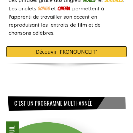
.
des phrases grâce aux onglets
et
WORDS
SENTENCES
Les onglets
et
permettent à
SONGS
CINEMA
l'apprenti de travailler son accent en
reproduisant les extraits de film et de
chansons célèbres
.
Découvir 'PRONOUNCEIT'